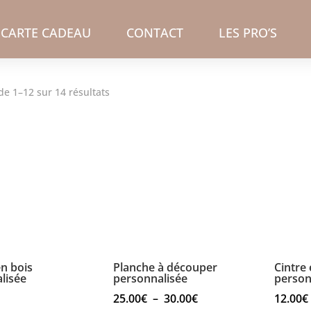
CARTE CADEAU
CONTACT
LES PRO’S
Trié
de 1–12 sur 14 résultats
du
plus
récent
au
plus
ancien
en bois
Planche à découper
Cintre 
lisée
personnalisée
person
Plage
25.00
€
–
30.00
€
12.00
€