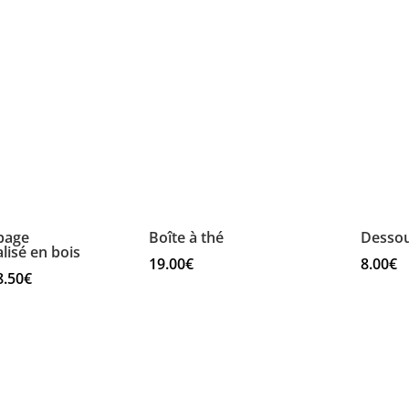
de
prix :
25.00€
à
30.00€
page
Boîte à thé
Dessou
lisé en bois
19.00
€
8.00
€
Plage
8.50
€
de
prix :
8.00€
à
8.50€