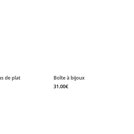
prix :
5.00€
à
5.50€
s de plat
Boîte à bijoux
31.00
€