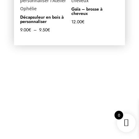
Gaïa – brosse à
cheveux
Décapsuleur en bois à
personnaliser
12.00
€
Plage
9.00
€
–
9.50
€
de
prix :
9.00€
à
9.50€
0