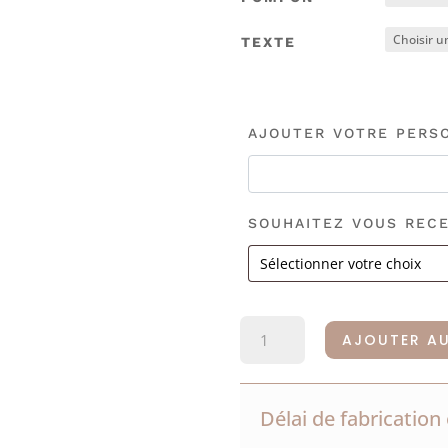
TEXTE
AJOUTER VOTRE PERS
SOUHAITEZ VOUS RECE
QUANTITÉ
AJOUTER AU
DE
MARQUE
PAGE
Délai de fabrication 
PERSONNALISÉ