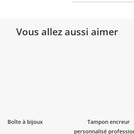
EN
BOIS
Vous allez aussi aimer
Produits similaires
Boîte à bijoux
Tampon encreur
personnalisé professio