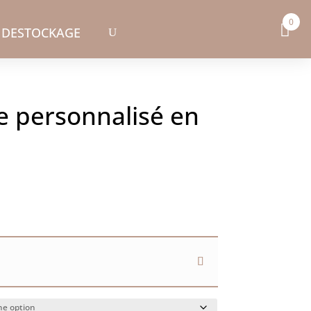
0
DESTOCKAGE
 personnalisé en
Plage
de
rix :
8.00€
à
8.50€