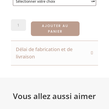
QUANTITÉ
AJOUTER AU
DE
PANIER
RÈGLE
EN
BOIS
Délai de fabrication et de
PERSONNALISÉE
livraison
-
30CM
Vous allez aussi aimer
Produits similaires