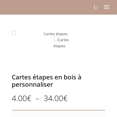
Cartes étapes en bois à
personnaliser
Plage
4.00
€
–
34.00
€
de
prix :