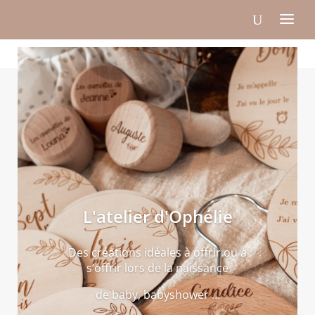
L'atelier d'Ophélie
Des créations idéales à offrir ou à
s’offrir lors de la naissance
de baby, babyshower …